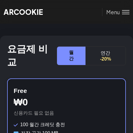
ARCOOKIE
ARCOOKIE
Menu