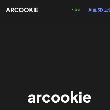
ARCOOKIE
ARCOOKIE
AI로 3D 
한국어
arcookie